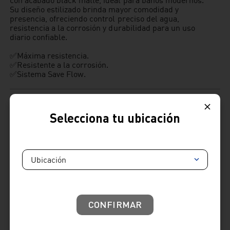
Su diseño estilizado brinda mayor comodidad y
presencia, ofreciendo control preciso del agua,
resistencia a la corrosión y durabilidad para un uso
diario confiable.
✅Máxima resistencia.
✅Resistente a la corrosión.
✅Sistema Save Flow.
Selecciona tu ubicación
Ubicación
Cambios y devoluciones:
: Tienes hasta 7 días útiles desde la recepción de tu
producto para realizar tus cambios y devoluciones.
Términos y condiciones
CONFIRMAR
Venta telefónica
01 604 4646