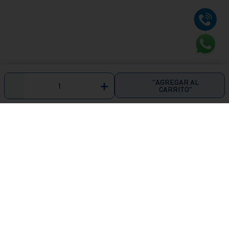
"AGREGAR AL
－
＋
CARRITO"