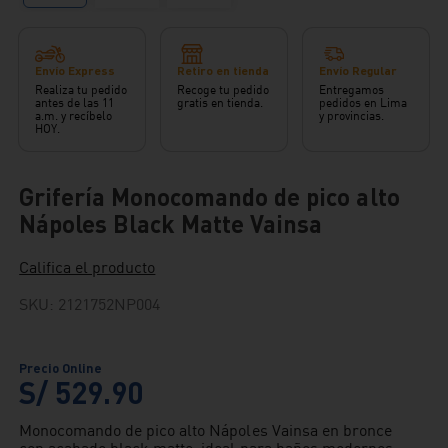
Envío Express
Retiro en tienda
Envío Regular
Realiza tu pedido
Recoge tu pedido
Entregamos
antes de las 11
gratis en tienda.
pedidos en Lima
a.m. y recíbelo
y provincias.
HOY.
Grifería Monocomando de pico alto
Nápoles Black Matte Vainsa
Califica el producto
SKU
:
2121752NP004
S/
529
.
90
Monocomando de pico alto Nápoles Vainsa en bronce
con acabado black matte, ideal para baños modernos.