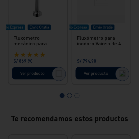
Envío Express
Envío Gratis
Envío Express
Envío Gratis
Fluxometro
Fluxómetro para
mecánico para
inodoro Vainsa de 4.8
inodoro palanca de
Lts - Mecánico Hecho
★
★
★
★
★
4.8 lts indirecto
En Bronce
hecho en bronce
S/
869
.
90
S/
794
.
90
Vainsa
Ver producto
Ver producto
Te recomendamos estos productos