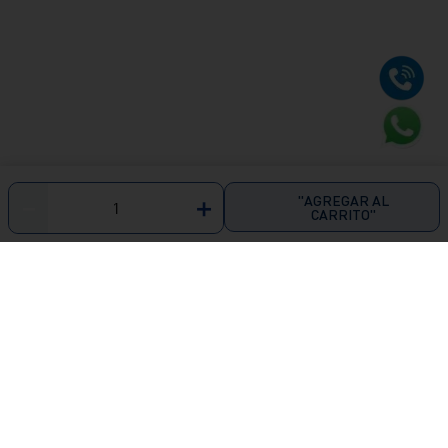
"AGREGAR AL
－
＋
CARRITO"