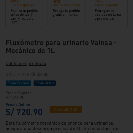
Envío Express
Retiro en tienda
Envío Regular
Realiza tu pedido
Recoge tu pedido
Entregamos
antes de las 11
gratis en tienda.
pedidos en Lima
a.m. y recíbelo
y provincias.
HOY.
Fluxómetro para urinario Vainsa -
Mecánico de 1L
Califica el producto
SKU
:
2121V23002000
Envío Express
Envío Gratis
S/
721
.
90
S/
720
.
90
Ahorra
S/
1
.
00
Este fluxómetro mecánico de bronce para urinarios,
asegura una descarga precisa de 1L. Su botón fácil de