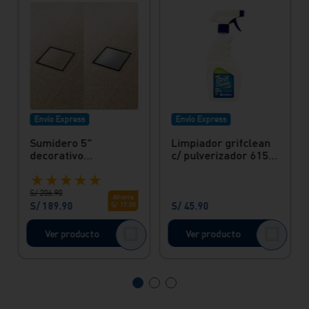
Envío Express
Envío Express
Sumidero 5"
Limpiador grifclean
decorativo
c/ pulverizador 615
reversible acero inox
ml Vainsa
★
★
★
★
★
Vainsa
S/
206
.
90
Ahorra
S/
189
.
90
S/
45
.
90
S/
17
.
00
Ver producto
Ver producto