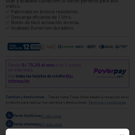
usar y acabado Duracrom lo hacen perfecto para alto
tráfico.
✅ Fabricado en bronce resistente.
✅ Descarga eficiente de 1 litro.
✅ Botón de fácil activación directa.
✅ Acabado Duracrom duradero.
Cambios y devoluciones:
: Tienes hasta 7 días útiles desde la recepción de tu
producto para realizar tus cambios y devoluciones.
Términos y condiciones
Venta telefónica
01 604 4646
Venta whatsapp
01) 604 4646