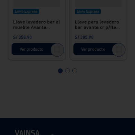
Envío Express
Envío Express
Llave lavadero bar al
Llave para lavadero
mueble Avante
bar avante cr p/flex
hecho en bronce
neg. Vainsa
S/
358
.
90
S/
385
.
90
Vainsa
Ver producto
Ver producto