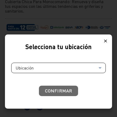
Cubierta Chica Para Monocomando: Renueva y diseña
tus espacios con las últimas tendencias en griferías y
sanitarios.
Selecciona tu ubicación
Ubicación
Cambios y devoluciones:
: Tienes hasta 7 días útiles desde la recepción de tu
producto para realizar tus cambios y devoluciones.
Términos y condiciones
Venta telefónica
01 604 4646
CONFIRMAR
Venta whatsapp
01) 604 4646
Comparte