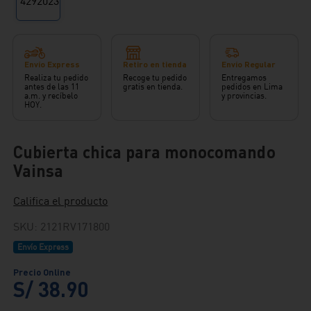
Envío Express
Retiro en tienda
Envío Regular
Realiza tu pedido
Recoge tu pedido
Entregamos
antes de las 11
gratis en tienda.
pedidos en Lima
a.m. y recíbelo
y provincias.
HOY.
Cubierta chica para monocomando
Vainsa
Califica el producto
SKU
:
2121RV171800
Envío Express
S/
38
.
90