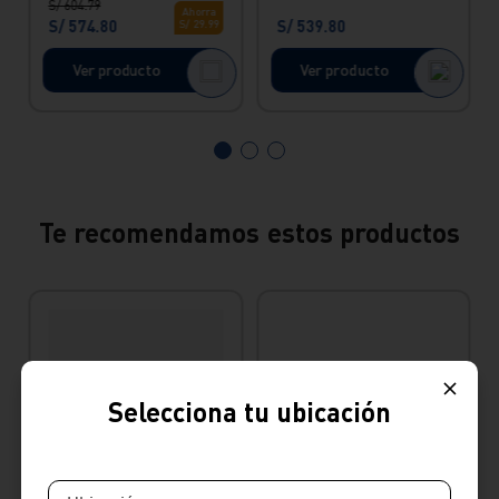
S/
604
.
79
blanco vainsa
Ahorra
S/
574
.
80
S/
539
.
80
S/
29
.
99
Ver producto
Ver producto
Te recomendamos estos productos
Selecciona tu ubicación