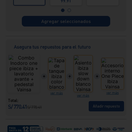
99.91
11/4"x11"(3,18 cm
x 28 cm)
Agregar seleccionados
Asegura tus repuestos para el futuro
+
+
+
ver más
ver más
ver más
Total:
S/
770.41
Añadir repuesto
S/
770.41