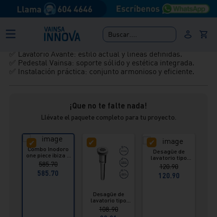
Combo One Piece Ibiza con lavatorio Avante y pedestal
Vainsa, ideal para baños modernos que buscan diseño
completo y funcionalidad superior.
Buscar....
✅ Inodoro One Piece Ibiza: forma compacta y fácil
limpieza.
✅ Lavatorio Avante: estilo actual y líneas definidas.
✅ Pedestal Vainsa: soporte sólido y estética integrada.
✅ Instalación práctica: conjunto armonioso y eficiente.
¡Que no te falte nada!
Llévate el paquete completo para tu proyecto.
Combo Inodoro
Desagüe de
Kit 
one piece ibiza +
lavatorio tipo
b
lavatorio avante
585.70
push universal
in
120.90
+ pedestal
Vainsa
585.70
Vainsa
120.90
Desagüe de
lavatorio tipo
sumidero
108.90
universal Vainsa