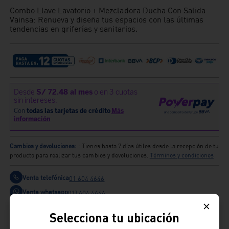
Combo Llave Lavatorio + Mezcladora Ducha Con Salida
Vainsa: Renueva y diseña tus espacios con las últimas
tendencias en griferías y sanitarios.
Cambios y devoluciones:
: Tienes hasta 7 días útiles desde la recepción de tu
producto para realizar tus cambios y devoluciones.
Términos y condiciones
Venta telefónica
01 604 4646
Venta whatsapp
01) 604 4646
Selecciona tu ubicación
Comparte