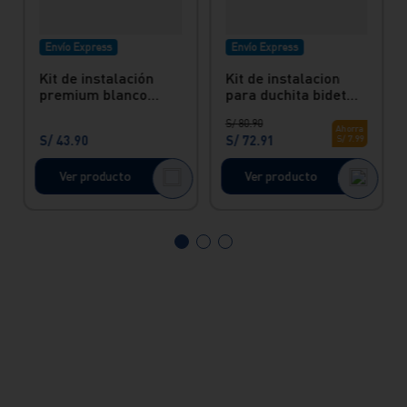
Envío Express
Envío Express
Kit de instalación
Kit de instalacion
premium blanco
para duchita bidet
para inodoro Vainsa
Vainsa
S/
80
.
90
Ahorra
S/
43
.
90
S/
72
.
91
S/
7
.
99
Ver producto
Ver producto