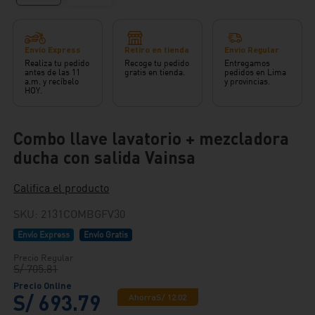
Envío Express
Retiro en tienda
Envío Regular
Realiza tu pedido
Recoge tu pedido
Entregamos
antes de las 11
gratis en tienda.
pedidos en Lima
a.m. y recíbelo
y provincias.
HOY.
Combo llave lavatorio + mezcladora
ducha con salida Vainsa
Califica el producto
SKU
:
2131COMBGFV30
Envío Express
Envío Gratis
S/
705
.
81
S/
693
.
79
Ahorra
S/
12
.
02