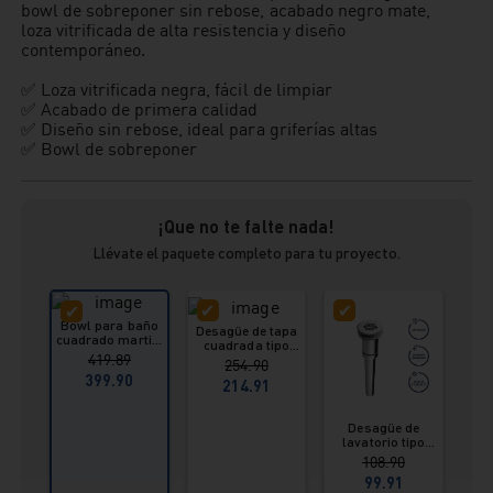
bowl de sobreponer sin rebose, acabado negro mate,
loza vitrificada de alta resistencia y diseño
contemporáneo.
✅ Loza vitrificada negra, fácil de limpiar
✅ Acabado de primera calidad
✅ Diseño sin rebose, ideal para griferías altas
✅ Bowl de sobreponer
¡Que no te falte nada!
Llévate el paquete completo para tu proyecto.
Bowl para baño
Desagüe de tapa
cuadrado martini
cuadrada tipo
min
black Vainsa
419.89
push para
254.90
lavatorio
cro
399.90
214.91
Desagüe de
lavatorio tipo
sumidero
108.90
universal Vainsa
99.91
11/4"x11"(3,18 cm