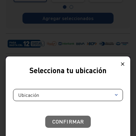
x 28 cm)
Agregar seleccionados
Selecciona tu ubicación
Ubicación
Cambios y devoluciones:
: Tienes hasta 7 días útiles desde la recepción de tu
producto para realizar tus cambios y devoluciones.
Términos y condiciones
Venta telefónica
01 604 4646
CONFIRMAR
Venta whatsapp
01) 604 4646
Comparte