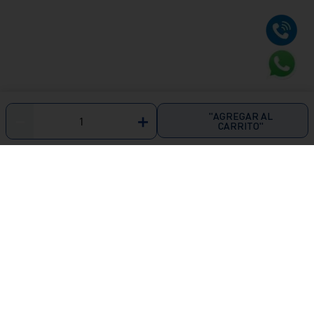
"AGREGAR AL
－
＋
CARRITO"