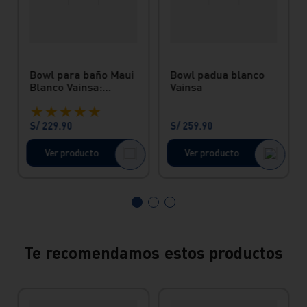
Bowl para baño Maui
Bowl padua blanco
Blanco Vainsa:
Vainsa
Moderno y Funcional
★
★
★
★
★
S/
229
.
90
S/
259
.
90
Ver producto
Ver producto
Te recomendamos estos productos