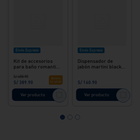
Envío Express
Envío Express
Kit de accesorios
Dispensador de
para baño romantik
jabón martini black
black matte 4pzs
Vainsa
S/
458
.
90
Ahorra
S/
389
.
90
S/
160
.
90
S/
69
.
00
Ver producto
Ver producto