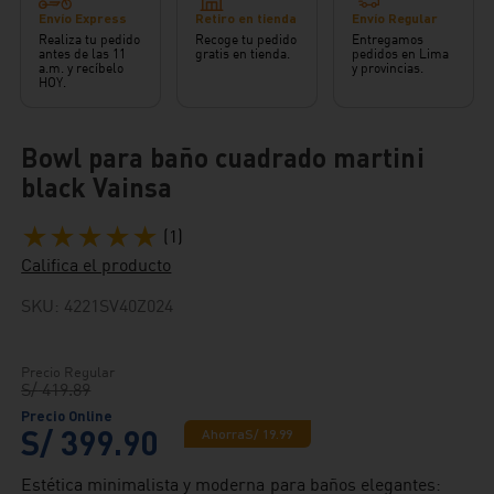
Envío Express
Retiro en tienda
Envío Regular
Realiza tu pedido
Recoge tu pedido
Entregamos
antes de las 11
gratis en tienda.
pedidos en Lima
a.m. y recíbelo
y provincias.
HOY.
Bowl para baño cuadrado martini
black Vainsa
★
★
★
★
★
(
1
)
Califica el producto
SKU
:
4221SV40Z024
S/
419
.
89
S/
399
.
90
Ahorra
S/
19
.
99
Estética minimalista y moderna para baños elegantes: