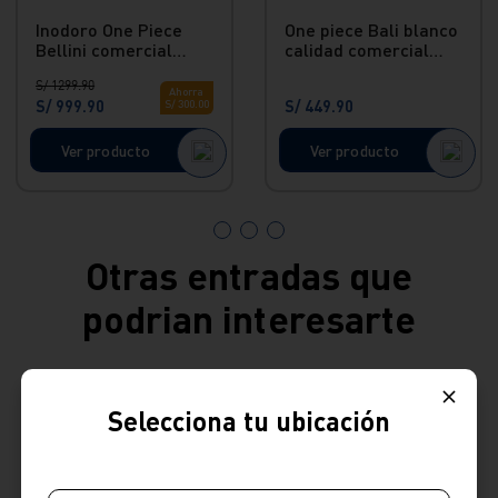
Inodoro One Piece
One piece Bali blanco
Bellini comercial
calidad comercial
Blanco Vainsa
Vainsa
S/
1299
.
90
Ahorra
S/
999
.
90
S/
449
.
90
S/
300
.
00
Ver producto
Ver producto
Otras entradas que
podrian interesarte
Selecciona tu ubicación