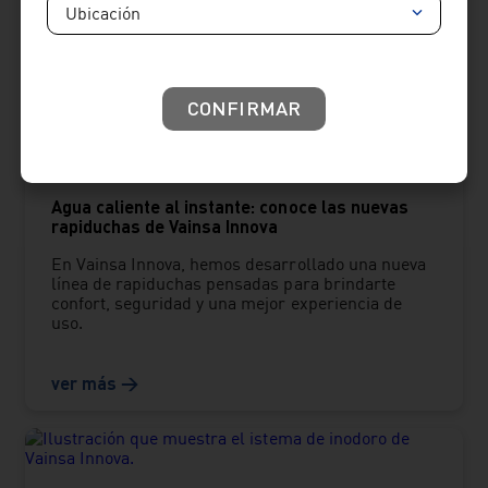
Ubicación
CONFIRMAR
BLOG VAINSA
-
29 de junio de 2026
Agua caliente al instante: conoce las nuevas
rapiduchas de Vainsa Innova
En Vainsa Innova, hemos desarrollado una nueva
línea de rapiduchas pensadas para brindarte
confort, seguridad y una mejor experiencia de
uso.