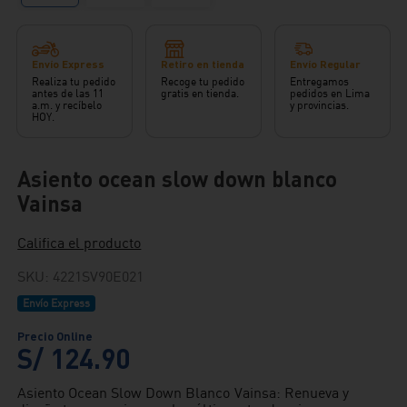
Envío Express
Retiro en tienda
Envío Regular
Realiza tu pedido
Recoge tu pedido
Entregamos
antes de las 11
gratis en tienda.
pedidos en Lima
a.m. y recíbelo
y provincias.
HOY.
Asiento ocean slow down blanco
Vainsa
Califica el producto
SKU
:
4221SV90E021
Envío Express
S/
124
.
90
Asiento Ocean Slow Down Blanco Vainsa: Renueva y