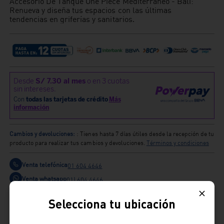
Accesorio De Tanque One Piece Mediterraneo - Bali:
Renueva y diseña tus espacios con las últimas
tendencias en griferías y sanitarios.
Cambios y devoluciones:
: Tienes hasta 7 días útiles desde la recepción de tu
producto para realizar tus cambios y devoluciones.
Términos y condiciones
Venta telefónica
01 604 4646
Venta whatsapp
01) 604 4646
Selecciona tu ubicación
Comparte