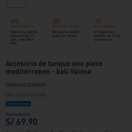
Envío Express
Retiro en tienda
Envío Regular
Realiza tu pedido
Recoge tu pedido
Entregamos
antes de las 11
gratis en tienda.
pedidos en Lima
a.m. y recíbelo
y provincias.
HOY.
Accesorio de tanque one piece
mediterraneo - bali Vainsa
Califica el producto
SKU
:
4221SV100100
Envío Express
S/
69
.
90