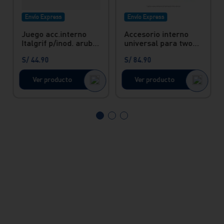
Envío Express
Envío Express
Juego acc.interno
Accesorio interno
Italgrif p/inod. aruba
universal para two
Italgrif
piece botonera doble
S/
44
.
90
S/
84
.
90
Ver producto
Ver producto