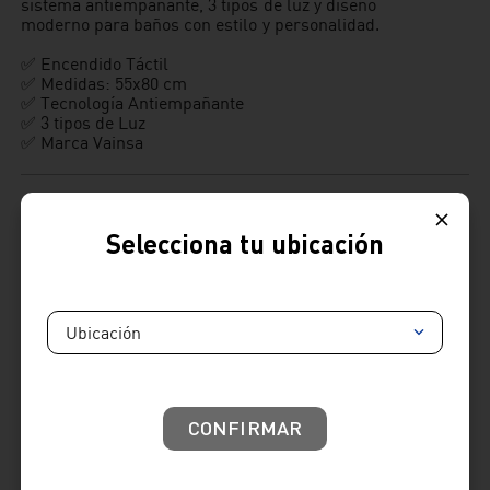
sistema antiempañante, 3 tipos de luz y diseño
moderno para baños con estilo y personalidad.
✅ Encendido Táctil
✅ Medidas: 55x80 cm
✅ Tecnología Antiempañante
✅ 3 tipos de Luz
✅ Marca Vainsa
Selecciona tu ubicación
Ubicación
Cambios y devoluciones:
: Tienes hasta 7 días útiles desde la recepción de tu
producto para realizar tus cambios y devoluciones.
Términos y condiciones
CONFIRMAR
Venta telefónica
01 604 4646