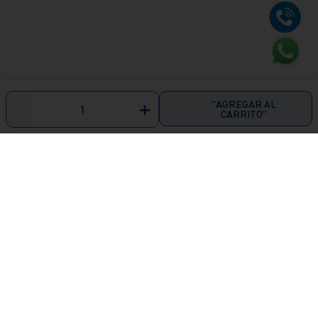
"AGREGAR AL
－
＋
CARRITO"