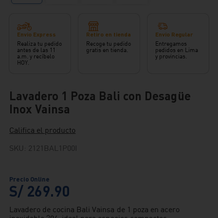
Envío Express
Retiro en tienda
Envío Regular
Realiza tu pedido
Recoge tu pedido
Entregamos
antes de las 11
gratis en tienda.
pedidos en Lima
a.m. y recíbelo
y provincias.
HOY.
Lavadero 1 Poza Bali con Desagüe
Inox Vainsa
Califica el producto
SKU
:
2121BAL1P00I
S/
269
.
90
Lavadero de cocina Bali Vainsa de 1 poza en acero
inoxidable 304, ideal para espacios compactos.