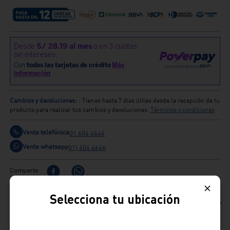
Cambios y devoluciones:
: Tienes hasta 7 días útiles desde la recepción de tu
producto para realizar tus cambios y devoluciones.
Términos y condiciones
Venta telefónica
01 604 4646
Venta whatsapp
01) 604 4646
Comparte
Selecciona tu ubicación
Ficha Técnica