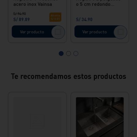
acero inox Vainsa
o 5 cm redondo
acero inox Vainsa
S/
94
.
90
Ahorra
S/
89
.
89
S/
34
.
90
S/
5
.
01
Ver producto
Ver producto
Te recomendamos estos productos