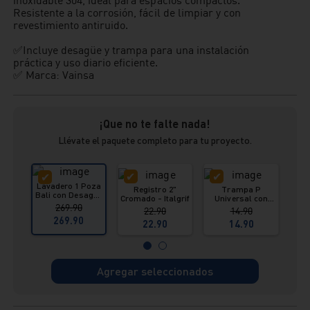
Resistente a la corrosión, fácil de limpiar y con
revestimiento antiruido.
✅Incluye desagüe y trampa para una instalación
práctica y uso diario eficiente.
✅ Marca: Vainsa
¡Que no te falte nada!
Llévate el paquete completo para tu proyecto.
Lavadero 1 Poza
Registro 2"
Trampa P
Bali con Desagüe
Cromado - Italgrif
Universal con
pul
Inox Vainsa
269.90
Registro
re
22.90
14.90
i
269.90
22.90
14.90
Agregar seleccionados