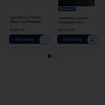
Envío Gratis
Lavadero 2 Pozas
Lavadero 2 pozas
Maui con Desague
inoxidable con
Inox Vainsa
desague Lever
S/
499
.
90
S/
1349
.
90
Vainsa
Ver producto
Ver producto