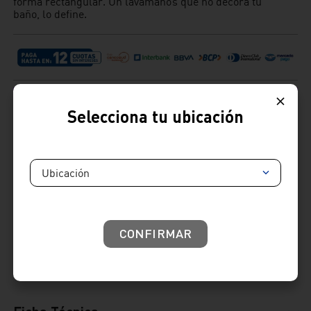
forma rectangular. Un lavamanos que no decora tu
baño, lo define.
Selecciona tu ubicación
Ubicación
Cambios y devoluciones:
: Tienes hasta 7 días útiles desde la recepción de tu
producto para realizar tus cambios y devoluciones.
Términos y condiciones
Venta telefónica
01 604 4646
CONFIRMAR
Venta whatsapp
01) 604 4646
Comparte