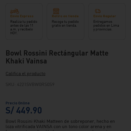
Envío Express
Retiro en tienda
Envío Regular
Realiza tu pedido
Recoge tu pedido
Entregamos
antes de las 11
gratis en tienda.
pedidos en Lima
a.m. y recíbelo
y provincias.
HOY.
Bowl Rossini Rectángular Matte
Khaki Vainsa
Califica el producto
SKU
:
4221SVBW0RS0S9
S/
449
.
90
Bowl Rossini Khaki Matteen de sobreponer, hecho en
loza vitrificada VAINSA con un tono color arena y en