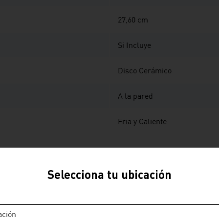
27,60 cm
Si Incluye
Disco Cerámico
A la pared
Fria y Caliente
Selecciona tu ubicación
ación