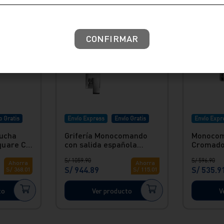
CONFIRMAR
o Gratis
Envío Express
Envío Gratis
Envío Expr
ucha
Grifería Monocomando
Monocom
uare C/
con salida española
Cromado
 Hecho En
Vainsa - Hecho en bronce
salida G
S/
1059
.
90
S/
596
.
90
Ahorra
Ahorra
S/
944
.
89
S/
535
.
9
S/
368
.
01
S/
115
.
01
to
Ver producto
V