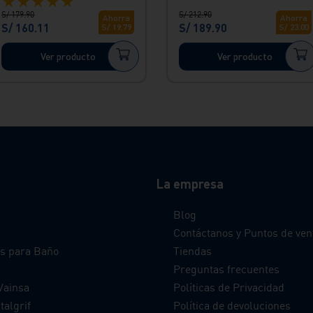
★
★
★
★
★
S/
179
.
90
S/
212
.
90
Ahorra
Ahorra
S/
160
.
11
S/
189
.
90
S/
19
.
79
S/
23
.
00
Ver producto
Ver producto
La empresa
Blog
s
Contáctanos y Puntos de ven
s para Baño
Tiendas
Preguntas frecuentes
Vainsa
Políticas de Privacidad
talgrif
Política de devoluciones