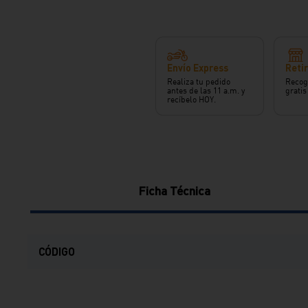
Envío Express
Retir
Realiza tu pedido
Recog
antes de las 11 a.m. y
gratis
recíbelo HOY.
Ficha Técnica
CÓDIGO