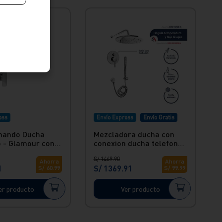
ess
Envío Express
Envío Gratis
ando Ducha
Mezcladora ducha con
 - Glamour con
conexion ducha telefono
lamour Vainsa
Vainsa
S/
1469
.
90
Ahorra
Ahorra
1
S/
1369
.
91
S/
60
.
99
S/
99
.
99
er producto
Ver producto