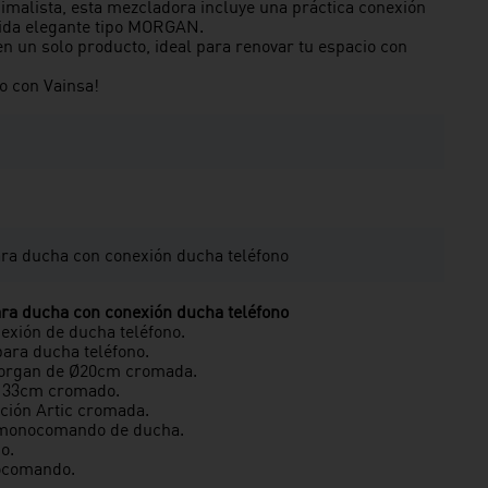
malista, esta mezcladora incluye una práctica conexión
lida elegante tipo MORGAN.
 en un solo producto, ideal para renovar tu espacio con
o con Vainsa!
a ducha con conexión ducha teléfono
a ducha con conexión ducha teléfono
xión de ducha teléfono.
ara ducha teléfono.
organ de Ø20cm cromada.
e 33cm cromado.
ión Artic cromada.
a monocomando de ducha.
o.
ocomando.