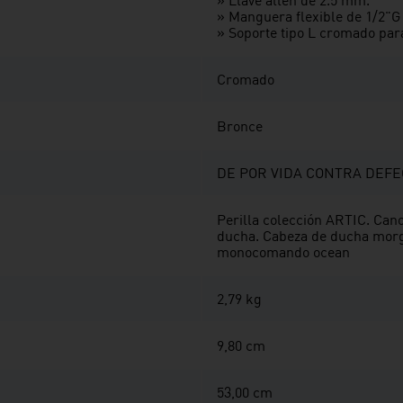
» Llave allen de 2.5 mm.
» Manguera flexible de 1/2"G 
» Soporte tipo L cromado par
Cromado
Bronce
DE POR VIDA CONTRA DEFE
Perilla colección ARTIC. Cano
ducha. Cabeza de ducha morg
monocomando ocean
2,79 kg
9,80 cm
53,00 cm