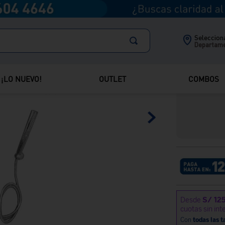
❮
Selecciona
M
Departam
Mo
A
con
¡LO NUEVO!
OUTLET
COMBOS
tel