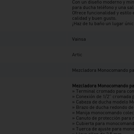
Con un diseño moderno y mini
para ducha teléfono y una sa
Ofrece funcionalidad y estilo
calidad y buen gusto.
¡Haz de tu baño un lugar únic
Vainsa
Artic
Mezcladora Monocomando par
Mezcladora Monocomando par
» Terminal cromado para cone
» Conexión de 1/2" cromada p
» Cabeza de ducha modelo M
» Brazo de ducha redondo d
» Manija monocomando colecc
» Canuto de protección par
» Cubierta para monocomand
» Tuerca de ajuste para mon