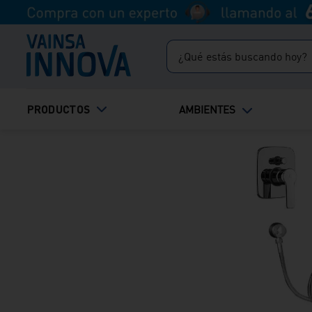
¿Qué estás buscando hoy?
TÉRMINOS MÁS BUSCADOS
PRODUCTOS
AMBIENTES
1
.
inodoro
2
.
ducha
3
.
lavadero
4
.
bali