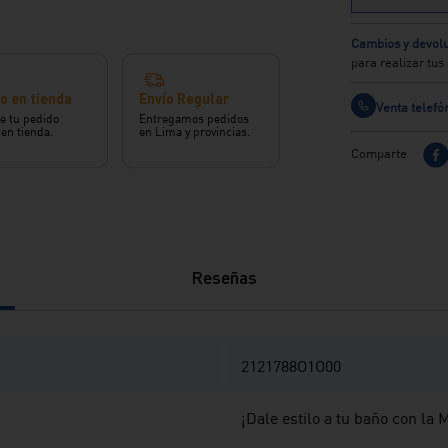
Cambios y devolu
para realizar tu
o en tienda
Envío Regular
Venta telefó
e tu pedido
Entregamos pedidos
 en tienda.
en Lima y provincias.
Comparte
Reseñas
2121788O1O00
¡Dale estilo a tu baño con l