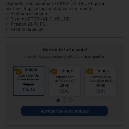
cromado. Con sistema ETERNAL CLOSURE para
prevenir fugas y fácil instalación en mueble.
✅ Acabado cromado.
✅ Sistema ETERNAL CLOSURE.
✅ Presión 20-70 PSI.
✅ Fácil instalación.
¡Que no te falte nada!
Llévate el paquete completo para tu proyecto.
Llave bar de
Limpiador
Trampa para
cocina Acapulco
grifclean c/
lavadero de 1
cor
Italgrif
173.90
pulverizador 615
poza Vainsa
flex
45.90
39.90
ml Vainsa
104.34
45.90
39.90
Agregar seleccionados