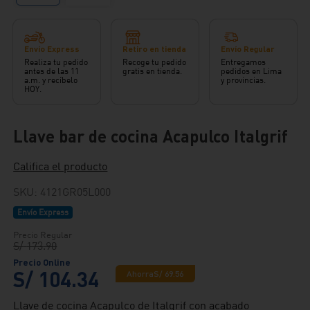
Envío Express
Retiro en tienda
Envío Regular
Realiza tu pedido
Recoge tu pedido
Entregamos
antes de las 11
gratis en tienda.
pedidos en Lima
a.m. y recíbelo
y provincias.
HOY.
Llave bar de cocina Acapulco Italgrif
Califica el producto
SKU
:
4121GR05L000
Envío Express
S/
173
.
90
S/
104
.
34
Ahorra
S/
69
.
56
Llave de cocina Acapulco de Italgrif con acabado