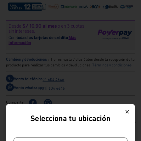
Cambios y devoluciones:
: Tienes hasta 7 días útiles desde la recepción de tu
producto para realizar tus cambios y devoluciones.
Términos y condiciones
Venta telefónica
01 604 4646
Venta whatsapp
01) 604 4646
Comparte
Selecciona tu ubicación
Ficha Técnica