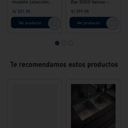
mueble colección
Bar EGEO Vainsa -
Maui con pico
Color negro con Pico
S/
321
.
90
S/
299
.
90
flexible manguera
Flexible
gris
Ver producto
Ver producto
Te recomendamos estos productos