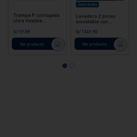
Envío Gratis
Trampa P corrugada
Lavadero 2 pozas
ultra flexible
inoxidable con
universal
desague Lever
S/
19
.
89
S/
1349
.
90
Vainsa
Ver producto
Ver producto