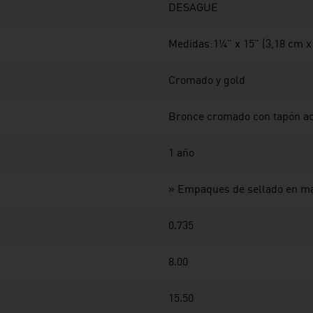
DESAGUE
Medidas:1¼" x 15" (3,18 cm x
Cromado y gold
Bronce cromado con tapón ac
1 año
» Empaques de sellado en mat
0.735
8.00
15.50