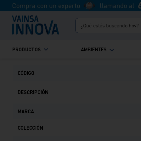
recíbelo HOY.
¿Qué estás buscando hoy?
TÉRMINOS MÁS BUSCADOS
Ficha Técnica
PRODUCTOS
AMBIENTES
1
.
inodoro
2
.
ducha
CÓDIGO
3
.
lavadero
4
.
bali
DESCRIPCIÓN
MARCA
COLECCIÓN