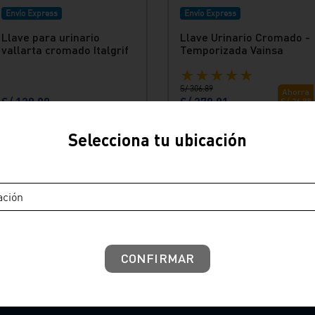
Envío Express
Envío Express
Llave para urinario
Llave Urinario Cromado -
vallarta cromado Italgrif
Temporizada Vainsa
★
★
★
★
★
S/
306
.
89
Ahorra
S/
129
.
89
S/
279
.
91
S/
26
.
98
Ver producto
Ver producto
Selecciona tu ubicación
ación
CONFIRMAR
La empresa