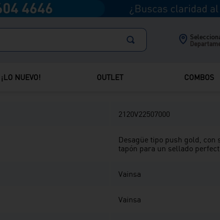
Comparte
Selecciona
Departam
¡LO NUEVO!
OUTLET
COMBOS
2120V22507000
Desagüe tipo push gold, con s
tapón para un sellado perfect
Vainsa
Vainsa