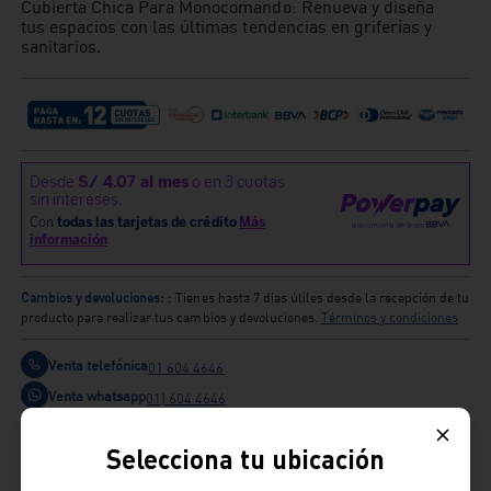
Cubierta Chica Para Monocomando: Renueva y diseña
tus espacios con las últimas tendencias en griferías y
sanitarios.
Cambios y devoluciones:
: Tienes hasta 7 días útiles desde la recepción de tu
producto para realizar tus cambios y devoluciones.
Términos y condiciones
Venta telefónica
01 604 4646
Venta whatsapp
01) 604 4646
Comparte
Selecciona tu ubicación