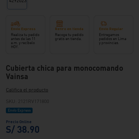
Envío Express
Retiro en tienda
Envío Regular
Realiza tu pedido
Recoge tu pedido
Entregamos
antes de las 11
gratis en tienda.
pedidos en Lima
a.m. y recíbelo
y provincias.
HOY.
Cubierta chica para monocomando
Vainsa
Califica el producto
SKU
:
2121RV171800
Envío Express
S/
38
.
90